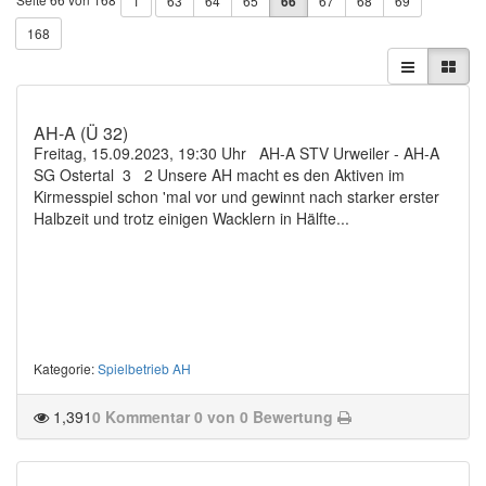
1
63
64
65
66
67
68
69
168
AH-A (Ü 32)
Freitag, 15.09.2023, 19:30 Uhr AH-A STV Urweiler - AH-A
SG Ostertal 3 2 Unsere AH macht es den Aktiven im
Kirmesspiel schon 'mal vor und gewinnt nach starker erster
Halbzeit und trotz einigen Wacklern in Hälfte...
Kategorie
:
Spielbetrieb AH
1,391
0 Kommentar
0 von 0 Bewertung