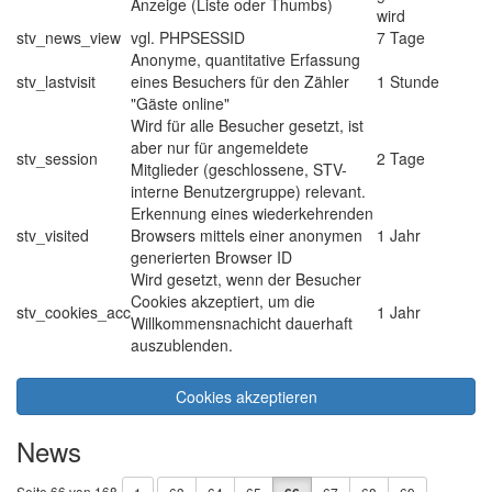
Anzeige (Liste oder Thumbs)
wird
stv_news_view
vgl. PHPSESSID
7 Tage
Anonyme, quantitative Erfassung
stv_lastvisit
eines Besuchers für den Zähler
1 Stunde
"Gäste online"
Wird für alle Besucher gesetzt, ist
aber nur für angemeldete
stv_session
2 Tage
Mitglieder (geschlossene, STV-
interne Benutzergruppe) relevant.
Erkennung eines wiederkehrenden
stv_visited
Browsers mittels einer anonymen
1 Jahr
generierten Browser ID
Wird gesetzt, wenn der Besucher
Cookies akzeptiert, um die
stv_cookies_acc
1 Jahr
Willkommensnachicht dauerhaft
auszublenden.
Cookies akzeptieren
News
Seite 66 von 168