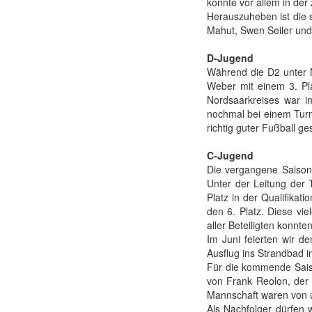
konnte vor allem in der
Herauszuheben ist die s
Mahut, Swen Seiler un
D-Jugend
Während die D2 unter Ni
Weber mit einem 3. Plat
Nordsaarkreises war 
nochmal bei einem Turn
richtig guter Fußball ges
C-Jugend
Die vergangene Saison
Unter der Leitung der 
Platz in der Qualifikat
den 6. Platz. Diese vi
aller Beteiligten konnte
Im Juni feierten wir 
Ausflug ins Strandbad 
Für die kommende Saiso
von Frank Reolon, der 
Mannschaft waren von 
Als Nachfolger dürfen 