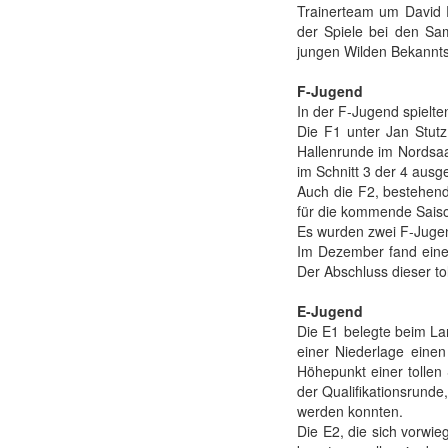
Trainerteam um David 
der Spiele bei den Sam
jungen Wilden Bekannts
F-Jugend
In der F-Jugend spielt
Die F1 unter Jan Stut
Hallenrunde im Nordsaar
im Schnitt 3 der 4 aus
Auch die F2, bestehend
für die kommende Sais
Es wurden zwei F-Jugen
Im Dezember fand eine 
Der Abschluss dieser t
E-Jugend
Die E1 belegte beim L
einer Niederlage einen
Höhepunkt einer tollen 
der Qualifikationsrunde
werden konnten.
Die E2, die sich vorwi