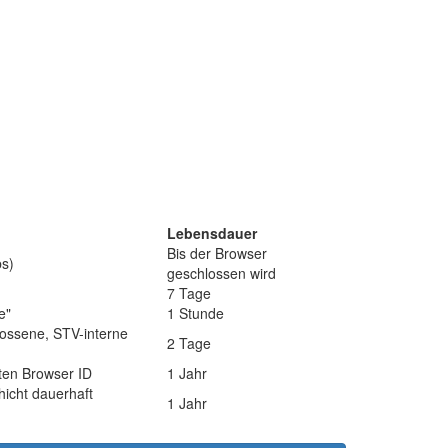
Lebensdauer
Bis der Browser
bs)
geschlossen wird
7 Tage
e"
1 Stunde
hlossene, STV-interne
2 Tage
ten Browser ID
1 Jahr
icht dauerhaft
1 Jahr