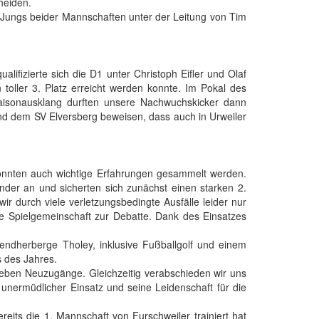
heiden.
n Jungs beider Mannschaften unter der Leitung von Tim
lifizierte sich die D1 unter Christoph Eifler und Olaf
n toller 3. Platz erreicht werden konnte. Im Pokal des
isonausklang durften unsere Nachwuchskicker dann
nd dem SV Elversberg beweisen, dass auch in Urweiler
onnten auch wichtige Erfahrungen gesammelt werden.
der an und sicherten sich zunächst einen starken 2.
wir durch viele verletzungsbedingte Ausfälle leider nur
ine Spielgemeinschaft zur Debatte. Dank des Einsatzes
ndherberge Tholey, inklusive Fußballgolf und einem
s des Jahres.
ieben Neuzugänge. Gleichzeitig verabschieden wir uns
unermüdlicher Einsatz und seine Leidenschaft für die
its die 1. Mannschaft von Furschweiler trainiert hat