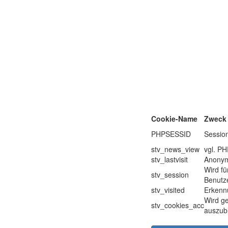
Cookie-Name
Zweck
PHPSESSID
Sessio
stv_news_view
vgl. P
stv_lastvisit
Anonyme
Wird fü
stv_session
Benutze
stv_visited
Erkenn
Wird ge
stv_cookies_acc
auszub