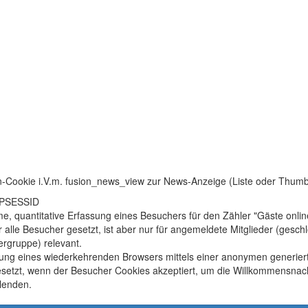
n-Cookie i.V.m. fusion_news_view zur News-Anzeige (Liste oder Thum
HPSESSID
, quantitative Erfassung eines Besuchers für den Zähler "Gäste onlin
r alle Besucher gesetzt, ist aber nur für angemeldete Mitglieder (gesc
rgruppe) relevant.
ung eines wiederkehrenden Browsers mittels einer anonymen generier
setzt, wenn der Besucher Cookies akzeptiert, um die Willkommensnach
lenden.