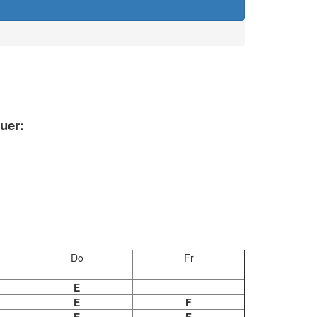
uer:
Do
Fr
E
E
F
E
F