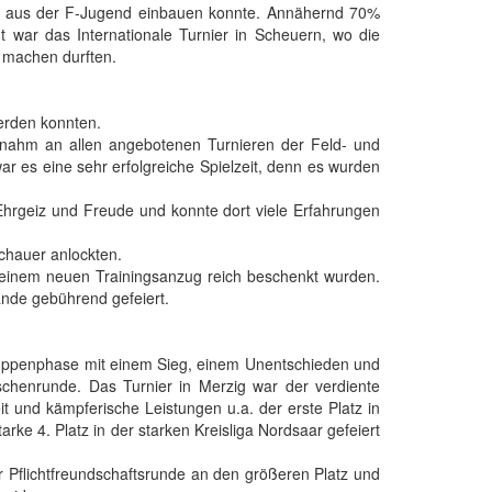
en aus der F-Jugend einbauen konnte. Annähernd 70%
t war das Internationale Turnier in Scheuern, wo die
, machen durften.
erden konnten.
 nahm an allen angebotenen Turnieren der Feld- und
war es eine sehr erfolgreiche Spielzeit, denn es wurden
Ehrgeiz und Freude und konnte dort viele Erfahrungen
chauer anlockten.
 einem neuen Trainingsanzug reich beschenkt wurden.
ände gebührend gefeiert.
ruppenphase mit einem Sieg, einem Unentschieden und
ischenrunde. Das Turnier in Merzig war der verdiente
t und kämpferische Leistungen u.a. der erste Platz in
rke 4. Platz in der starken Kreisliga Nordsaar gefeiert
 Pflichtfreundschaftsrunde an den größeren Platz und