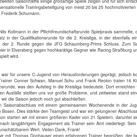
 zweiten Saisonhälfte einige großartige Spiele zeigen und für sich entsc
ensationelle Trainingsbeteiligung von meist 20 bis 25 hochmotivierte
d Frederik Schumann.
ls Kollmann in der Pflichtfreundschaftsrunde Spielpraxis sammelte, qua
z in der Qualifikationsrunde für die 2. Kreisliga, in der ebenfalls ei
in der 2. Runde gegen die JFG Schaumberg-Prims Schluss. Zum Sa
ier in Elversberg gegen hochkarätige Gegner wie Racing Straßburg u
pielt wird.
 war für unsere C-Jugend von Herausforderungen geprägt, jedoch k
Trainer Conner Schwan, Manuel Schu und Frank Reolon traten 16 Kin
ionsrunde, was den Aufstieg in die Kreisliga bedeutete. Dort erreichten 
elen Ausfälle stellten uns vor große Probleme, und zeitweise stand e
n wir die Saison jedoch noch gut abschließen.
den Saisonabschluss mit einem gemeinsamen Wochenende in der Juge
in Bosen. Dies stärkte den Teamgeist und war ein gelungener Abschlus
n starten wir mit einem größeren Kader von 21 Spielern, darunter s
nach langjährigem Engagement als Trainer sein Amt niederlegt. Sein 
unschätzbarem Wert. Vielen Dank, Frank!
wir mit Thomas Donhauser einen erfahrenen Trainer begrüßen, der bere