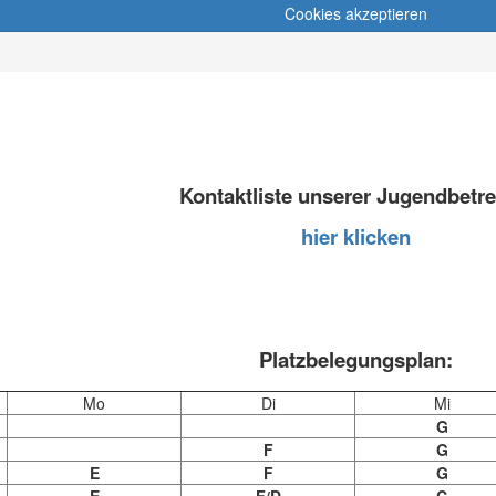
Cookies akzeptieren
Kontaktliste unserer Jugendbetre
hier klicken
Platzbelegungsplan:
Mo
Di
Mi
G
F
G
E
F
G
E
F/D
C