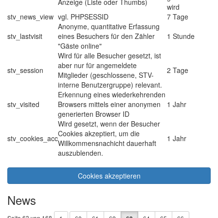
Anzeige (Liste oder Thumbs)
wird
stv_news_view
vgl. PHPSESSID
7 Tage
Anonyme, quantitative Erfassung
stv_lastvisit
eines Besuchers für den Zähler
1 Stunde
"Gäste online"
Wird für alle Besucher gesetzt, ist
aber nur für angemeldete
stv_session
2 Tage
Mitglieder (geschlossene, STV-
interne Benutzergruppe) relevant.
Erkennung eines wiederkehrenden
stv_visited
Browsers mittels einer anonymen
1 Jahr
generierten Browser ID
Wird gesetzt, wenn der Besucher
Cookies akzeptiert, um die
stv_cookies_acc
1 Jahr
Willkommensnachicht dauerhaft
auszublenden.
Cookies akzeptieren
News
Seite 63 von 168