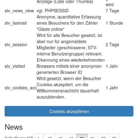
Anzeige (Liste oder Thumbs)
wird
stv_news_view
vgl. PHPSESSID
7 Tage
Anonyme, quantitative Erfassung
stv_lastvisit
eines Besuchers für den Zähler
1 Stunde
"Gäste online"
Wird für alle Besucher gesetzt, ist
aber nur für angemeldete
stv_session
2 Tage
Mitglieder (geschlossene, STV-
interne Benutzergruppe) relevant.
Erkennung eines wiederkehrenden
stv_visited
Browsers mittels einer anonymen
1 Jahr
generierten Browser ID
Wird gesetzt, wenn der Besucher
Cookies akzeptiert, um die
stv_cookies_acc
1 Jahr
Willkommensnachicht dauerhaft
auszublenden.
Cookies akzeptieren
News
Seite 20 von 168