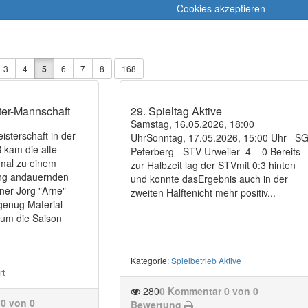
Cookies akzeptieren
3
4
5
6
7
8
168
ter-Mannschaft
29. Spieltag Aktive
Samstag, 16.05.2026, 18:00
isterschaft in der
UhrSonntag, 17.05.2026, 15:00 Uhr S
 kam die alte
Peterberg - STV Urweiler 4 0 Bereits
mal zu einem
zur Halbzeit lag der STVmit 0:3 hinten
ang andauernden
und konnte dasErgebnis auch in der
ner Jörg "Arne"
zweiten Hälftenicht mehr positiv...
 genug Material
um die Saison
Kategorie
:
Spielbetrieb Aktive
rt
280
0 Kommentar
0 von 0
0 von 0
Bewertung