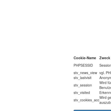
Cookie-Name
Zweck
PHPSESSID
Sessio
stv_news_view
vgl. P
stv_lastvisit
Anonyme
Wird fü
stv_session
Benutze
stv_visited
Erkenn
Wird ge
stv_cookies_acc
auszub