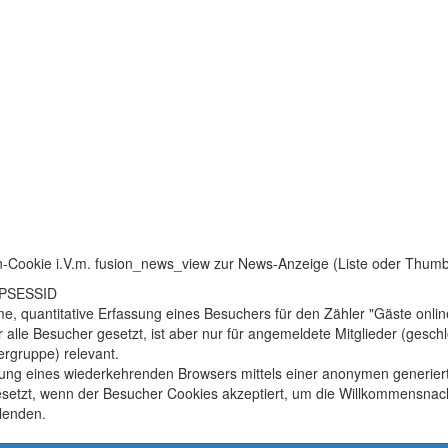
n-Cookie i.V.m. fusion_news_view zur News-Anzeige (Liste oder Thum
HPSESSID
, quantitative Erfassung eines Besuchers für den Zähler "Gäste onlin
r alle Besucher gesetzt, ist aber nur für angemeldete Mitglieder (gesc
rgruppe) relevant.
ung eines wiederkehrenden Browsers mittels einer anonymen generier
setzt, wenn der Besucher Cookies akzeptiert, um die Willkommensnach
lenden.