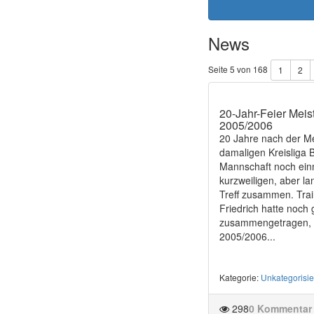
News
Seite 5 von 168
1
2
20-Jahr-Feier Meis
2005/2006
20 Jahre nach der Me
damaligen Kreisliga B
Mannschaft noch ein
kurzweiligen, aber l
Treff zusammen. Trai
Friedrich hatte noch
zusammengetragen, 
2005/2006...
Kategorie
:
Unkategorisie
298
0 Kommentar