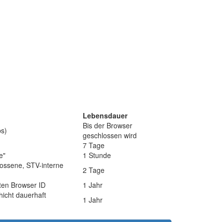
Lebensdauer
Bis der Browser
bs)
geschlossen wird
7 Tage
e"
1 Stunde
hlossene, STV-interne
2 Tage
ten Browser ID
1 Jahr
icht dauerhaft
1 Jahr