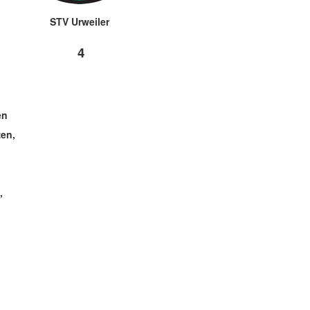
STV Urweiler
4
en
zen,
,
.