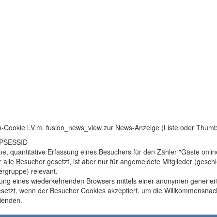
n-Cookie i.V.m. fusion_news_view zur News-Anzeige (Liste oder Thum
HPSESSID
, quantitative Erfassung eines Besuchers für den Zähler "Gäste onlin
r alle Besucher gesetzt, ist aber nur für angemeldete Mitglieder (gesc
rgruppe) relevant.
ung eines wiederkehrenden Browsers mittels einer anonymen generier
setzt, wenn der Besucher Cookies akzeptiert, um die Willkommensnach
lenden.