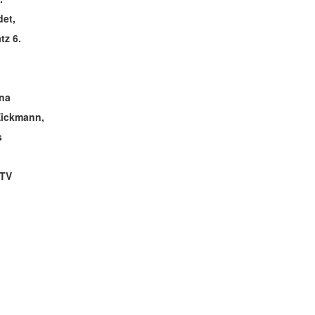
det,
tz 6.
na
Eickmann,
s
STV