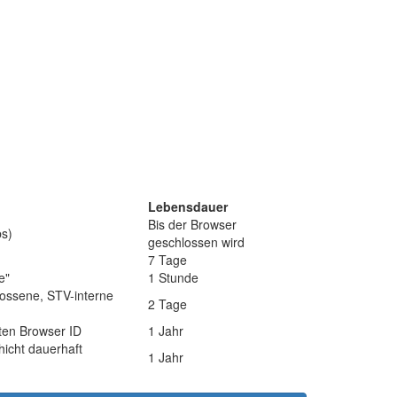
Lebensdauer
Bis der Browser
bs)
geschlossen wird
7 Tage
e"
1 Stunde
hlossene, STV-interne
2 Tage
ten Browser ID
1 Jahr
icht dauerhaft
1 Jahr