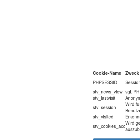
Cookie-Name
Zweck
PHPSESSID
Sessio
stv_news_view
vgl. P
stv_lastvisit
Anonyme
Wird fü
stv_session
Benutze
stv_visited
Erkenn
Wird ge
stv_cookies_acc
auszub