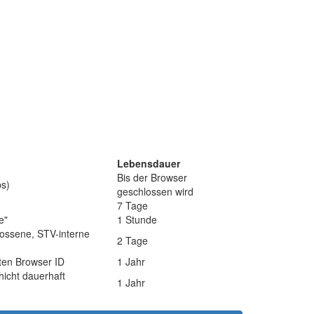
Lebensdauer
Bis der Browser
bs)
geschlossen wird
7 Tage
e"
1 Stunde
hlossene, STV-interne
2 Tage
ten Browser ID
1 Jahr
icht dauerhaft
1 Jahr