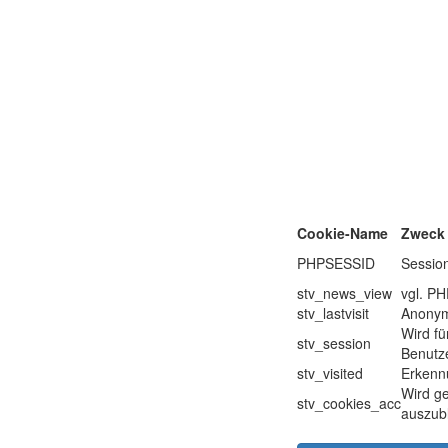
Cookie-Name
Zweck
PHPSESSID
Sessio
stv_news_view
vgl. P
stv_lastvisit
Anonyme
Wird fü
stv_session
Benutze
stv_visited
Erkenn
Wird ge
stv_cookies_acc
auszub