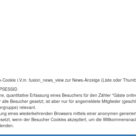
n-Cookie i.V.m. fusion_news_view zur News-Anzeige (Liste oder Thum
HPSESSID
, quantitative Erfassung eines Besuchers für den Zähler "Gäste onlin
r alle Besucher gesetzt, ist aber nur für angemeldete Mitglieder (gesc
rgruppe) relevant.
ung eines wiederkehrenden Browsers mittels einer anonymen generier
setzt, wenn der Besucher Cookies akzeptiert, um die Willkommensnach
lenden.