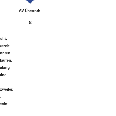
SV Überroth
8
cht,
szeit,
onnten.
laufen,
gelang
aine.
xweiler,
.
recht
.