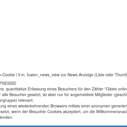
n-Cookie i.V.m. fusion_news_view zur News-Anzeige (Liste oder Thum
HPSESSID
, quantitative Erfassung eines Besuchers für den Zähler "Gäste onlin
r alle Besucher gesetzt, ist aber nur für angemeldete Mitglieder (gesc
rgruppe) relevant.
ung eines wiederkehrenden Browsers mittels einer anonymen generier
setzt, wenn der Besucher Cookies akzeptiert, um die Willkommensnach
lenden.