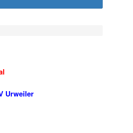
al
V Urweiler