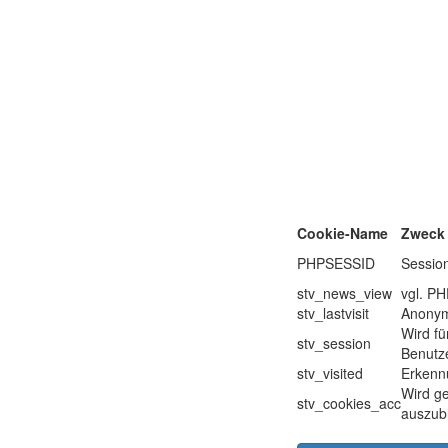
Cookie-Name
Zweck
PHPSESSID
Sessio
stv_news_view
vgl. P
stv_lastvisit
Anonyme
Wird fü
stv_session
Benutze
stv_visited
Erkenn
Wird ge
stv_cookies_acc
auszub