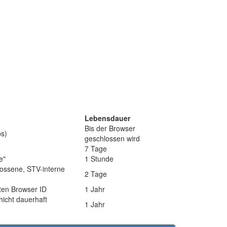
Lebensdauer
Bis der Browser
bs)
geschlossen wird
7 Tage
e"
1 Stunde
hlossene, STV-interne
2 Tage
ten Browser ID
1 Jahr
icht dauerhaft
1 Jahr