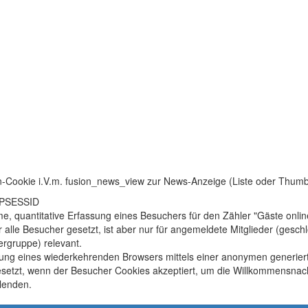
n-Cookie i.V.m. fusion_news_view zur News-Anzeige (Liste oder Thum
HPSESSID
, quantitative Erfassung eines Besuchers für den Zähler "Gäste onlin
r alle Besucher gesetzt, ist aber nur für angemeldete Mitglieder (gesc
rgruppe) relevant.
ung eines wiederkehrenden Browsers mittels einer anonymen generier
setzt, wenn der Besucher Cookies akzeptiert, um die Willkommensnach
lenden.