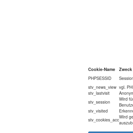
Cookie-Name
Zweck
PHPSESSID
Sessio
stv_news_view
vgl. P
stv_lastvisit
Anonyme
Wird fü
stv_session
Benutze
stv_visited
Erkenn
Wird ge
stv_cookies_acc
auszub