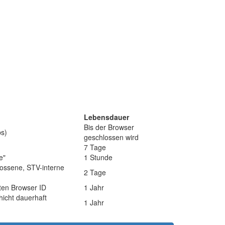
Lebensdauer
Bis der Browser
bs)
geschlossen wird
7 Tage
e"
1 Stunde
hlossene, STV-interne
2 Tage
ten Browser ID
1 Jahr
icht dauerhaft
1 Jahr