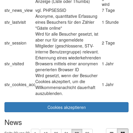
Anzeige (Liste oder Thumbs)
wird
stv_news_view
vgl. PHPSESSID
7 Tage
Anonyme, quantitative Erfassung
stv_lastvisit
eines Besuchers für den Zähler
1 Stunde
"Gäste online"
Wird für alle Besucher gesetzt, ist
aber nur für angemeldete
stv_session
2 Tage
Mitglieder (geschlossene, STV-
interne Benutzergruppe) relevant.
Erkennung eines wiederkehrenden
stv_visited
Browsers mittels einer anonymen
1 Jahr
generierten Browser ID
Wird gesetzt, wenn der Besucher
Cookies akzeptiert, um die
stv_cookies_acc
1 Jahr
Willkommensnachicht dauerhaft
auszublenden.
Cookies akzeptieren
News
Seite 22 von 23