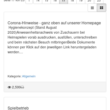
1
14
15
16
17
18
19
20
23
Corona-Hinweise - ganz oben auf unserer Homepage
Hygienekonzept (Stand August
2020)Anwesenheitsnachweis von Zuschauern bei
Heimspielen vorab ausdrucken, ausfüllen, unterschreiben
und beim nächsten Besuch mitbringenBeide Dokumente
können per Klick auf den jeweiligen Link heruntergeladen
werden....
Kategorie
:
Allgemein
2,599
Spielbetrieb