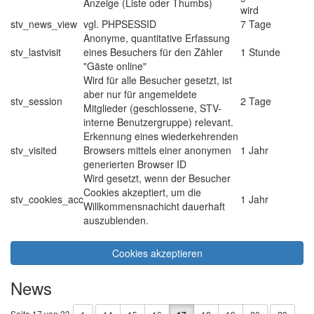
Anzeige (Liste oder Thumbs)
wird
stv_news_view
vgl. PHPSESSID
7 Tage
Anonyme, quantitative Erfassung
stv_lastvisit
eines Besuchers für den Zähler
1 Stunde
"Gäste online"
Wird für alle Besucher gesetzt, ist
aber nur für angemeldete
stv_session
2 Tage
Mitglieder (geschlossene, STV-
interne Benutzergruppe) relevant.
Erkennung eines wiederkehrenden
stv_visited
Browsers mittels einer anonymen
1 Jahr
generierten Browser ID
Wird gesetzt, wenn der Besucher
Cookies akzeptiert, um die
stv_cookies_acc
1 Jahr
Willkommensnachicht dauerhaft
auszublenden.
Cookies akzeptieren
News
Seite 17 von 23