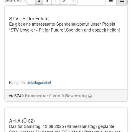
1
2
3
4
5
7
STV - Fit for Future
Es gibt eine interessante Spendenaktionfür unser Projekt
"STV Urweiler - Fit for Future".Spenden und doppelt helfen!
Kategorie
:
Unkategorisiert
674
0 Kommentar
0 von 0 Bewertung
AH-A (Ü 32)
Das für Samstag, 13.09.2025 (Kirmessamstag) geplante
Spiel unserer AH gegen die SG Hofeld / Baltersweiler wurde