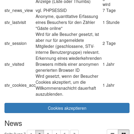
Anzeige (Liste oder Thumbs)
wird
stv_news_view
vgl. PHPSESSID
7 Tage
Anonyme, quantitative Erfassung
stv_lastvisit
eines Besuchers für den Zähler
1 Stunde
"Gäste online"
Wird für alle Besucher gesetzt, ist
aber nur für angemeldete
stv_session
2 Tage
Mitglieder (geschlossene, STV-
interne Benutzergruppe) relevant.
Erkennung eines wiederkehrenden
stv_visited
Browsers mittels einer anonymen
1 Jahr
generierten Browser ID
Wird gesetzt, wenn der Besucher
Cookies akzeptiert, um die
stv_cookies_acc
1 Jahr
Willkommensnachicht dauerhaft
auszublenden.
Cookies akzeptieren
News
Seite 2 von 7