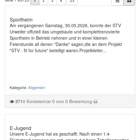
1
2
3
4
23
Sportheim
Am vergangenen Samstag, 30.05.2026, konnte der STV
Urweiler offiziell das umgebaute und komplettrenovierte
Sportheim in Betrieb nehmen und in einer kleinen
Feierstunde all denen "Danke" sagen,die an dem Projekt
"STV - fit for future" beteiligt waren.Projetkleiter...
Kategorie
:
Allgemein
371
0 Kommentar
0 von 0 Bewertung
E-Jugend
Unsere E-Jugend hat es geschafft: Nach einen 1:4-
Rückstand erzwang sie mit einem 4:4 beim Tabellenzweiten