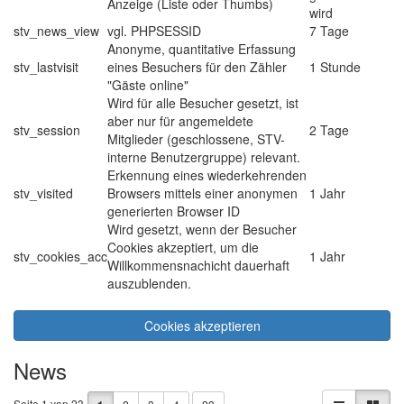
Anzeige (Liste oder Thumbs)
wird
stv_news_view
vgl. PHPSESSID
7 Tage
Anonyme, quantitative Erfassung
stv_lastvisit
eines Besuchers für den Zähler
1 Stunde
"Gäste online"
Wird für alle Besucher gesetzt, ist
aber nur für angemeldete
stv_session
2 Tage
Mitglieder (geschlossene, STV-
interne Benutzergruppe) relevant.
Erkennung eines wiederkehrenden
stv_visited
Browsers mittels einer anonymen
1 Jahr
generierten Browser ID
Wird gesetzt, wenn der Besucher
Cookies akzeptiert, um die
stv_cookies_acc
1 Jahr
Willkommensnachicht dauerhaft
auszublenden.
Cookies akzeptieren
News
Seite 1 von 23